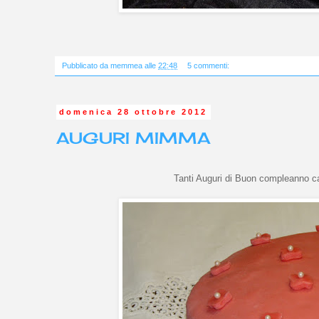
Pubblicato da
memmea
alle
22:48
5 commenti:
domenica 28 ottobre 2012
AUGURI MIMMA
Tanti Auguri di Buon compleanno car