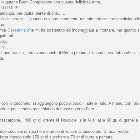
 augurarle Buon Compleanno con questa deliziosa torta.
TUTTO!!!!!!
mbiata, per carità niente di chè.......
uno della sera.... quando crollo miseramente nel mio lettone che condivido olt
o.....
a mia
Cassatina
che mi ha sostenuto ed incoraggiata a ritornare, ma quanto s
i tutti........
etta)
ni.......
i mio fratello, che avendo vinto il Primo premio di un concorso fotografico, g
ta.
 con lo zucchero, si aggiungono poco a poco il latte e l'olio. A mano, con l'aiu
evito e poi il cacao mescolando dal basso verso l'alto.
ascarpone, 400 gr di crema di Nocciole ( la N..t.lla) e 60 gr. di granella 
ue cucchiai di zucchero e un pò di liquore al cioccolato. Si usa fredda.
 fatta mescolando 150 gr di zucchero e 70 gr di burro a pomata.