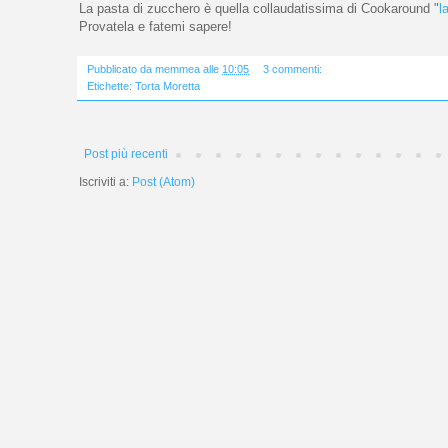
La pasta di zucchero è quella collaudatissima di Cookaround "
l
Provatela e fatemi sapere!
Pubblicato da
memmea
alle
10:05
3 commenti:
Etichette:
Torta Moretta
Post più recenti
Iscriviti a:
Post (Atom)