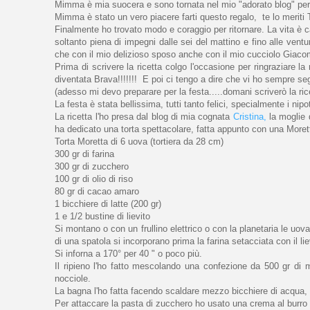
Mimma è mia suocera e sono tornata nel mio "adorato blog" per
Mimma è stato un vero piacere farti questo regalo, te lo meriti 
Finalmente ho trovato modo e coraggio per ritornare. La vita è ca
soltanto piena di impegni dalle sei del mattino e fino alle vent
che con il mio delizioso sposo anche con il mio cucciolo Giacom
Prima di scrivere la ricetta colgo l'occasione per ringraziare l
diventata Brava!!!!!!! E poi ci tengo a dire che vi ho sempre seguit
(adesso mi devo preparare per la festa.....domani scriverò la ric
La festa è stata bellissima, tutti tanto felici, specialmente i nipoti
La ricetta l'ho presa dal blog di mia cognata
Cristina,
la moglie d
ha dedicato una torta spettacolare, fatta appunto con una Moret
Torta Moretta di 6 uova (tortiera da 28 cm)
300 gr di farina
300 gr di zucchero
100 gr di olio di riso
80 gr di cacao amaro
1 bicchiere di latte (200 gr)
1 e 1/2 bustine di lievito
Si montano o con un frullino elettrico o con la planetaria le uova
di una spatola si incorporano prima la farina setacciata con il li
Si inforna a 170° per 40 " o poco più.
Il ripieno l'ho fatto mescolando una confezione da 500 gr di m
nocciole.
La bagna l'ho fatta facendo scaldare mezzo bicchiere di acqua, d
Per attaccare la pasta di zucchero ho usato una crema al burro