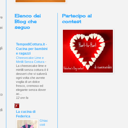
Elenco dei
Partecipo al
re
Blog che
contest
seguo
ei
TempodiCottura.it -
li
Cucina per bambini
e ragazzi
Cheesecake Lime e
Mirtilli Senza Cottura
-
La cheesecake lime e
mirtilli senza cottura è il
dessert che vi salverà
ogni volta che avrete
voglia di un dolce
fresco, cremoso ed
elegante senza dover
ac...
to
12 ore fa
di
La cucina di
Federica
Ghiac
cioli