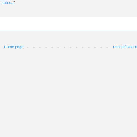
a setosa
"
Home page
Post più vecch