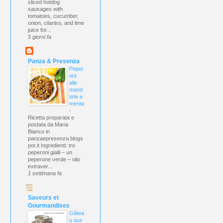
sliced hotdog
sausages with
tomatoes, cucumber,
onion, cilantro, and lime
juice for...
5 giorni fa
Panza & Presenza
Peper
oni
alle
mand
orle e
menta
-
Ricetta preparata e
postata da Maria
Bianco in
panzaepresenza.blogs
pot.it Ingredienti: tre
peperoni gialli – un
peperone verde – olio
extraver...
1 settimana fa
Saveurs et
Gourmandises
Gâtea
u aux