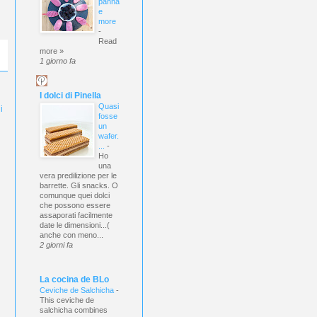
panna
e
more
-
Read
more »
1 giorno fa
I dolci di Pinella
Quasi
i
fosse
un
wafer.
...
-
Ho
una
vera predilizione per le
barrette. Gli snacks. O
comunque quei dolci
che possono essere
assaporati facilmente
date le dimensioni...(
anche con meno...
2 giorni fa
La cocina de BLo
Ceviche de Salchicha
-
This ceviche de
salchicha combines